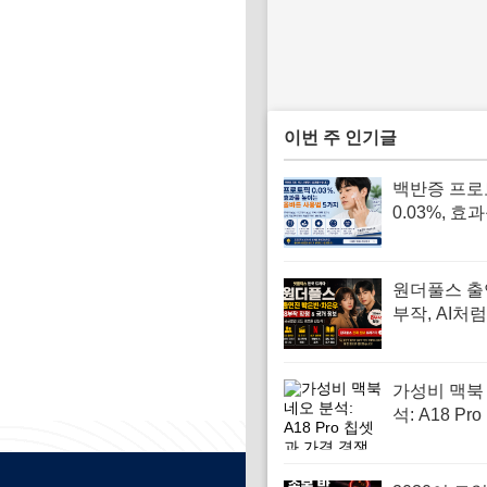
이번 주 인기글
백반증 프로
0.03%, 효
면 바르는 
달라야 합니
원더풀스 출
부작, AI처
르게 공식 
인하기
가성비 맥북
석: A18 Pr
가격 경쟁력,
어 M4와의 
법