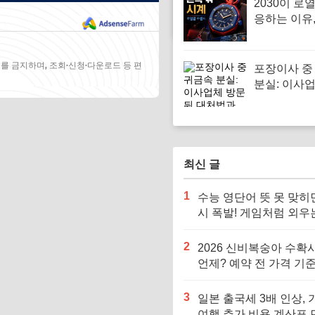
2030이 로
응하는 이유,
으로 나온 
드
를 금지하며, 조회·신청·다운로드 등 편
포장이사 중
분실: 이사
뒤 대처법과
는 신고 실
최신 글
1
수능 영단어 뜻 못 맞히
시 폭발! 게임처럼 외우
어 단어 암기법
2
2026 신비복숭아 수확
언제? 예약 전 가격 기준
르면 손해입니다
3
일본 출국세 3배 인상, 
여행 추가 비용 계산표 