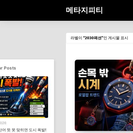
메타지피티
라벨이
2030패션
인 게시물 표시
r Posts
2026
단어 뜻 못 맞히면 도시 폭발!