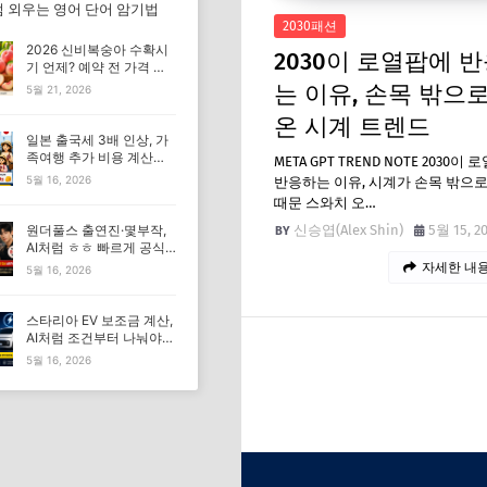
 외우는 영어 단어 암기법
2030패션
2026 신비복숭아 수확시
2030이 로열팝에 
기 언제? 예약 전 가격 기
준 모르면 손해입니다
는 이유, 손목 밖으로
5월 21, 2026
온 시계 트렌드
일본 출국세 3배 인상, 가
족여행 추가 비용 계산표
META GPT TREND NOTE 2030이
먼저 확인하세요
5월 16, 2026
반응하는 이유, 시계가 손목 밖으
때문 스와치 오…
신승엽(Alex Shin)
5월 15, 2
원더풀스 출연진·몇부작,
AI처럼 ㅎㅎ 빠르게 공식
정보만 확인하기
자세한 내용
5월 16, 2026
스타리아 EV 보조금 계산,
AI처럼 조건부터 나눠야
합니다: 개인·사업자·학원
5월 16, 2026
별 구매 체크