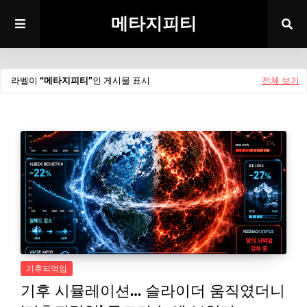
메타지피티
라벨이
메타지피티
인 게시물 표시
전체 보기
기후되먹임
기후 시뮬레이션… 슬라이더 움직였더니